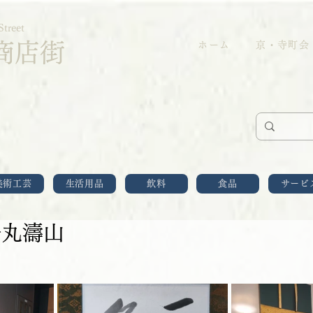
Street
商店街
ホーム
京・寺町会
美術工芸
生活用品
飲料
食品
サービ
松丸濤山