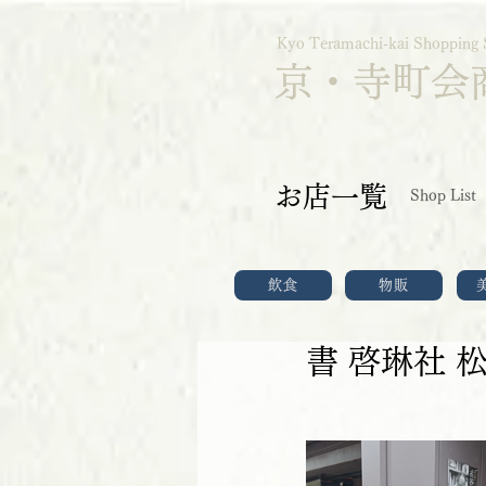
Kyo Teramachi-kai Shopping 
京・寺町会
お店一覧
Shop List
飲食
物販
書 啓琳社 