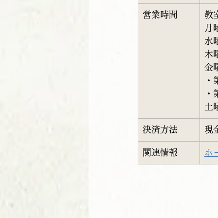
営業時間
教
月曜
水曜
木
金
・
・
土
決済方法
現
関連情報
ホ