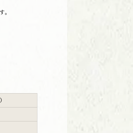
す。
ん）