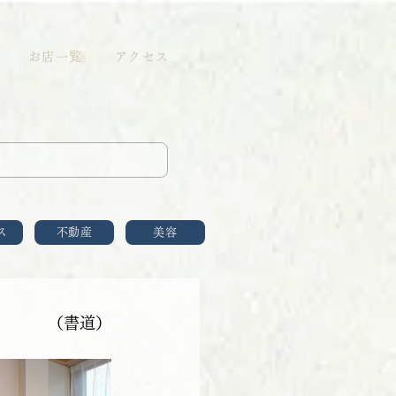
お店一覧
アクセス
ス
不動産
美容
（書道）