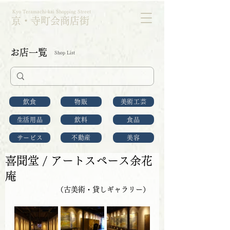
Kyo Teramachi-kai Shopping Street
京・寺町会商店街
お店一覧
Shop List
飲食
物販
美術工芸
生活用品
飲料
食品
サービス
不動産
美容
喜聞堂 / アートスペース余花
庵
（古美術・貸しギャラリー）