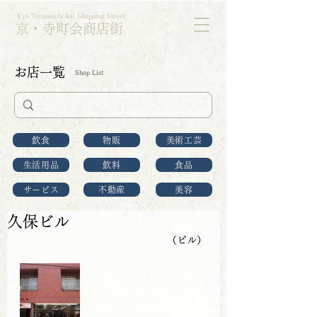
Kyo Teramachi-kai Shopping Street
京・寺町会商店街
お店一覧
Shop List
飲食
物販
美術工芸
生活用品
飲料
食品
サービス
不動産
美容
久保ビル
（ビル）