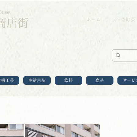
Street
商店街
ホーム
京・寺町会
美術工芸
生活用品
飲料
食品
サービ