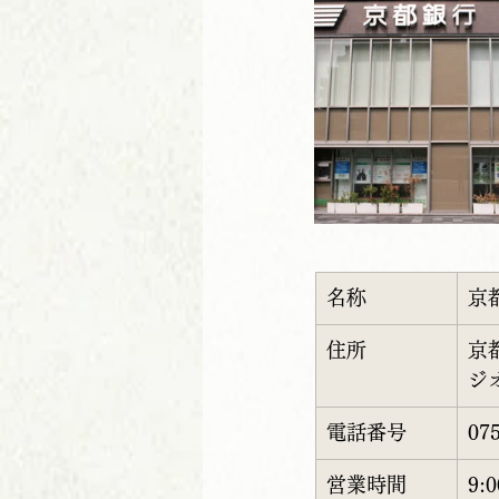
名称
京
住所
京
ジ
電話番号
07
営業時間
9: