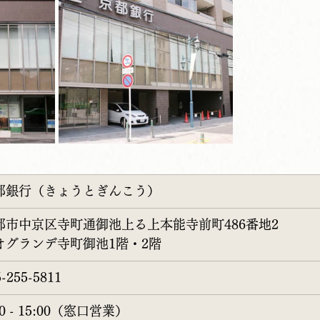
都銀行（きょうとぎんこう）
都市中京区寺町通御池上る上本能寺前町486番地2
オグランデ寺町御池1階・2階
5-255-5811
00 - 15:00（窓口営業）