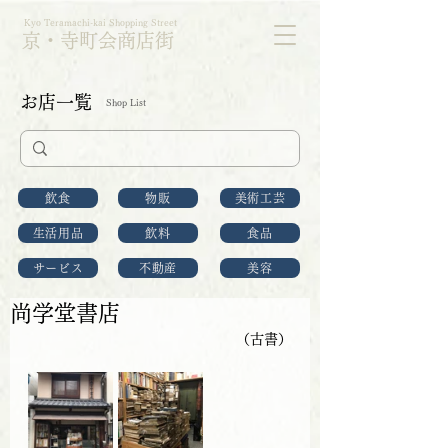
Kyo Teramachi-kai Shopping Street
京・寺町会商店街
お店一覧
Shop List
飲食
物販
美術工芸
生活用品
飲料
食品
サービス
不動産
美容
尚学堂書店
（古書）