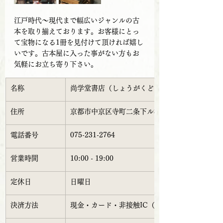
江戸時代～現代まで幅広いジャンルの古
本を取り揃えております。お客様にとっ
て宝物になる1冊を見付けて頂ければ嬉し
いです。古本屋に入った事がない方もお
気軽にお立ち寄り下さい。
名称
尚学堂書店（しょうがくどうしょてん）
住所
京都市中京区寺町二条下ル榎木町99番地
電話番号
075-231-2764
営業時間
10:00 - 19:00
定休日
日曜日
決済方法
現金・カード・非接触IC（交通系等）・QR