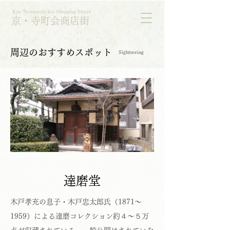
Kyo Teramachi-kai Shopping Street
京・寺町会商店街
​周辺のおすすめスポット​
Sightseeing
達磨堂
木戸孝充の息子・木戸忠太郎氏（1871～
1959）による達磨コレクション約４～５万