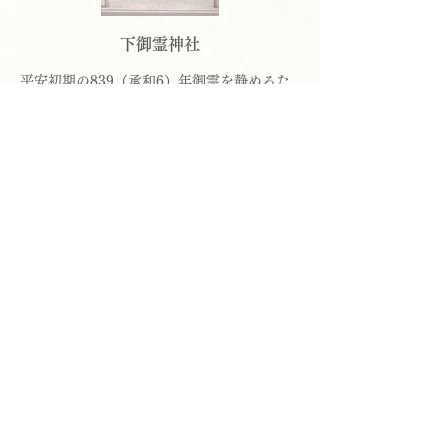
下御霊神社
平安初期の839（承和6）年御霊を静めるた
め出雲路に置かれた社のひとつ。上御霊神社
に対して下御霊神社と呼ばれる。
続きを読む
横井小楠殉節地
幕末・明治の思想家であり政治家であった横
井小楠は1869（明治2）年1月5日にこの地で