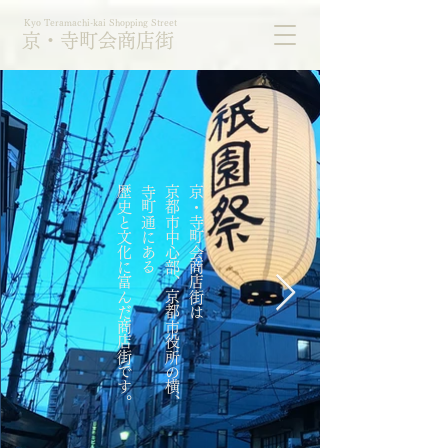
Kyo Teramachi-kai Shopping Street
京・寺町会商店街
歴史と文化に富んだ商店街です。
寺町通にある
京都市中心部、京都市役所の横、
京・寺町会商店街は