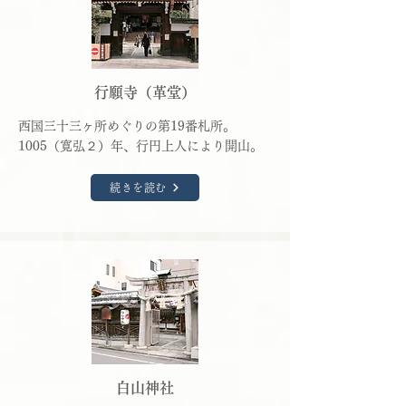
行願寺（革堂）
西国三十三ヶ所めぐりの第19番札所。
1005（寛弘２）年、行円上人により開山。
続きを読む
白山神社