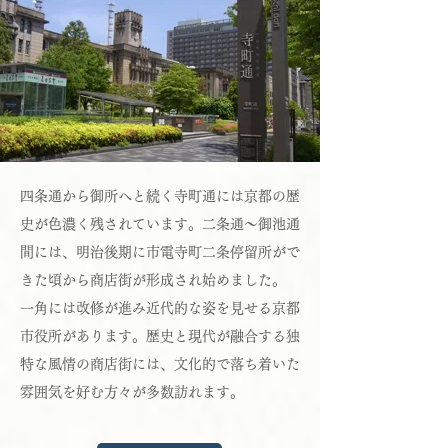
四条通から御所へと続く寺町通には京都の歴
史が色濃く残されています。二条通〜御池通
間には、明治後期に市電寺町二条停留所がで
きた頃から商店街が形成され始めました。
一角には改修が進み近代的な姿を見せる京都
市役所があります。歴史と現代が融合する独
特な風情の商店街には、文化的で落ち着いた
雰囲気を好む方々が多数訪れます。