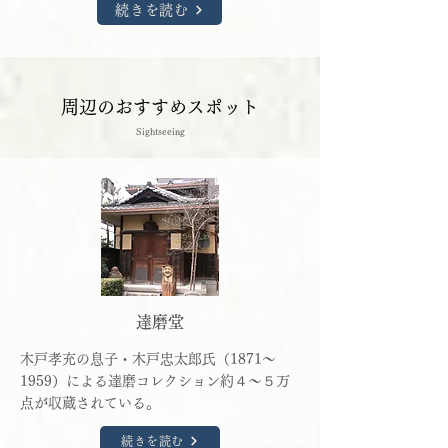
続きを読む
周辺のおすすめスポット
Sightseeing
達磨堂
木戸孝充の息子・木戸忠太郎氏（1871～
1959）による達磨コレクション約４～５万
点が収蔵されている。
続きを読む